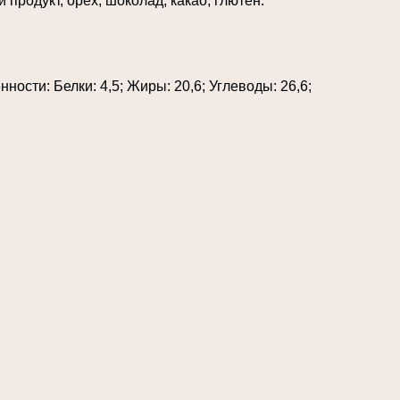
продукт, орех, шоколад, какао, глютен.
ости: Белки: 4,5; Жиры: 20,6; Углеводы: 26,6;